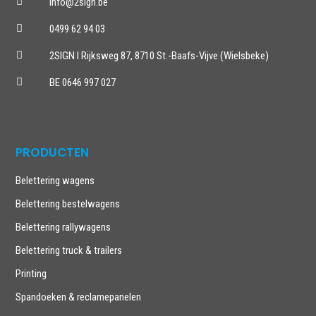

info@2sign.be

0499 62 94 03

2SIGN I Rijksweg 87, 8710 St.-Baafs-Vijve (Wielsbeke)

BE 0646 997 027
PRODUCTEN
Belettering wagens
Belettering bestelwagens
Belettering rallywagens
Belettering truck & trailers
Printing
Spandoeken & reclamepanelen